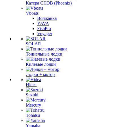
Катера СПЭВ (Phoenix)
Vboats
Волжанка
YAVA
FishPro
Voyager
SOLAR
Тоннельные лодки
Килевые лодки
Лодки + мотор
Hidea
Suzuki
Mercury
Tohatsu
Yamaha