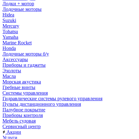
Лодки + мотор
Лодочные моторы
Hidea
Suzuki
Mercury
Tohatsu
Yamaha
Marine Rocket
Honda
Лодочные моторы б/у
Аксессуары
Приборы и гаджеты
Эхолоты
Масла
Морская акустика
Гребные винты
Системы управления
Гидравлические системы рулевого управления
Пульты дистанционного управления
Палубное покрытие
Приборы контроля
Мебель судовая
Сервисный центр
Акции
Услуги