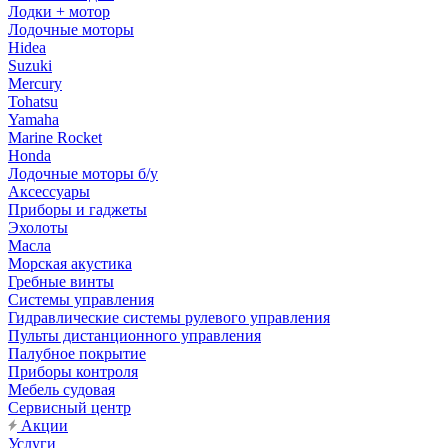
Лодки + мотор
Лодочные моторы
Hidea
Suzuki
Mercury
Tohatsu
Yamaha
Marine Rocket
Honda
Лодочные моторы б/у
Аксессуары
Приборы и гаджеты
Эхолоты
Масла
Морская акустика
Гребные винты
Системы управления
Гидравлические системы рулевого управления
Пульты дистанционного управления
Палубное покрытие
Приборы контроля
Мебель судовая
Сервисный центр
Акции
Услуги