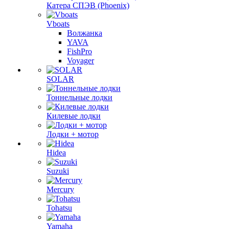
Катера СПЭВ (Phoenix)
Vboats
Волжанка
YAVA
FishPro
Voyager
SOLAR
Тоннельные лодки
Килевые лодки
Лодки + мотор
Hidea
Suzuki
Mercury
Tohatsu
Yamaha