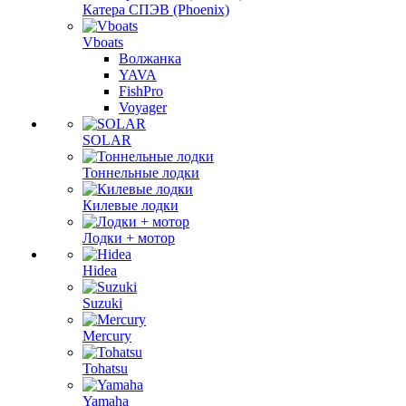
Катера СПЭВ (Phoenix)
Vboats
Волжанка
YAVA
FishPro
Voyager
SOLAR
Тоннельные лодки
Килевые лодки
Лодки + мотор
Hidea
Suzuki
Mercury
Tohatsu
Yamaha