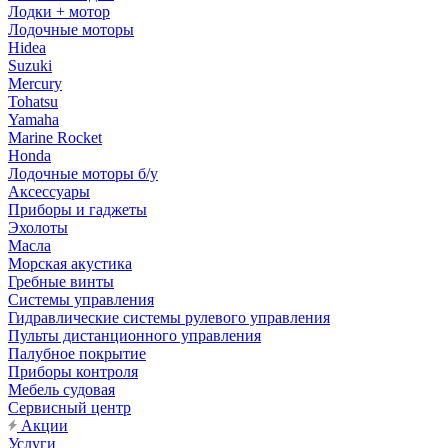
Лодки + мотор
Лодочные моторы
Hidea
Suzuki
Mercury
Tohatsu
Yamaha
Marine Rocket
Honda
Лодочные моторы б/у
Аксессуары
Приборы и гаджеты
Эхолоты
Масла
Морская акустика
Гребные винты
Системы управления
Гидравлические системы рулевого управления
Пульты дистанционного управления
Палубное покрытие
Приборы контроля
Мебель судовая
Сервисный центр
Акции
Услуги