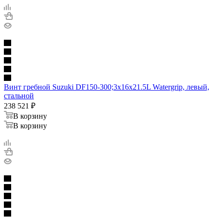
Винт гребной Suzuki DF150-300;3x16x21.5L Watergrip, левый,
стальной
238 521
₽
В корзину
В корзину