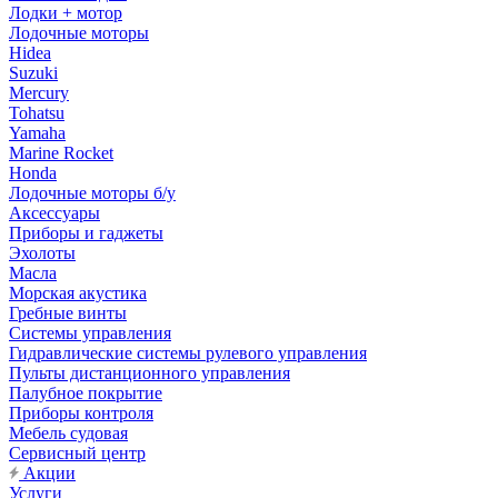
Лодки + мотор
Лодочные моторы
Hidea
Suzuki
Mercury
Tohatsu
Yamaha
Marine Rocket
Honda
Лодочные моторы б/у
Аксессуары
Приборы и гаджеты
Эхолоты
Масла
Морская акустика
Гребные винты
Системы управления
Гидравлические системы рулевого управления
Пульты дистанционного управления
Палубное покрытие
Приборы контроля
Мебель судовая
Сервисный центр
Акции
Услуги