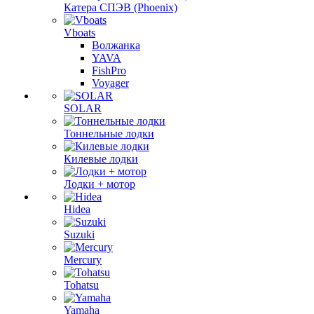
Катера СПЭВ (Phoenix)
Vboats
Волжанка
YAVA
FishPro
Voyager
SOLAR
Тоннельные лодки
Килевые лодки
Лодки + мотор
Hidea
Suzuki
Mercury
Tohatsu
Yamaha