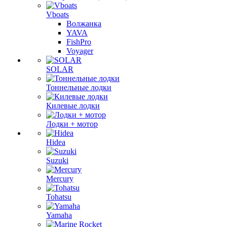
Vboats
Волжанка
YAVA
FishPro
Voyager
SOLAR
Тоннельные лодки
Килевые лодки
Лодки + мотор
Hidea
Suzuki
Mercury
Tohatsu
Yamaha