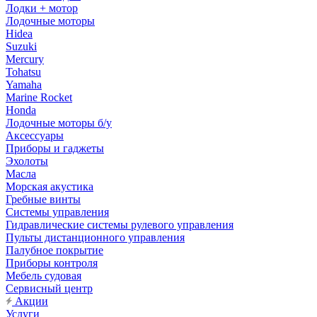
Лодки + мотор
Лодочные моторы
Hidea
Suzuki
Mercury
Tohatsu
Yamaha
Marine Rocket
Honda
Лодочные моторы б/у
Аксессуары
Приборы и гаджеты
Эхолоты
Масла
Морская акустика
Гребные винты
Системы управления
Гидравлические системы рулевого управления
Пульты дистанционного управления
Палубное покрытие
Приборы контроля
Мебель судовая
Сервисный центр
Акции
Услуги