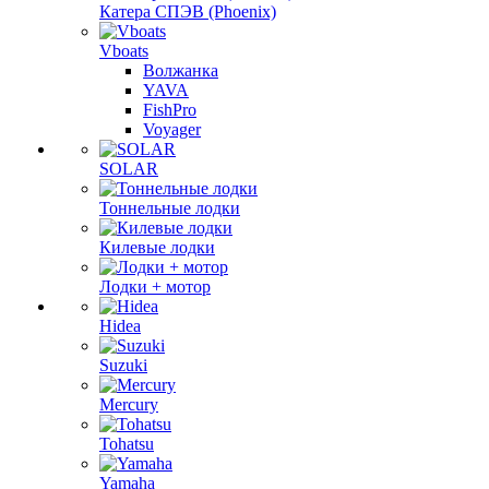
Катера СПЭВ (Phoenix)
Vboats
Волжанка
YAVA
FishPro
Voyager
SOLAR
Тоннельные лодки
Килевые лодки
Лодки + мотор
Hidea
Suzuki
Mercury
Tohatsu
Yamaha