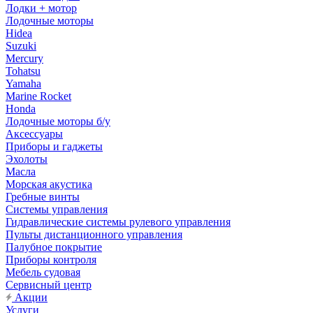
Лодки + мотор
Лодочные моторы
Hidea
Suzuki
Mercury
Tohatsu
Yamaha
Marine Rocket
Honda
Лодочные моторы б/у
Аксессуары
Приборы и гаджеты
Эхолоты
Масла
Морская акустика
Гребные винты
Системы управления
Гидравлические системы рулевого управления
Пульты дистанционного управления
Палубное покрытие
Приборы контроля
Мебель судовая
Сервисный центр
Акции
Услуги