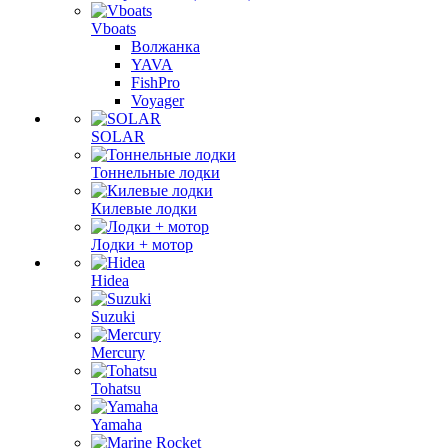
Vboats
Волжанка
YAVA
FishPro
Voyager
SOLAR
Тоннельные лодки
Килевые лодки
Лодки + мотор
Hidea
Suzuki
Mercury
Tohatsu
Yamaha