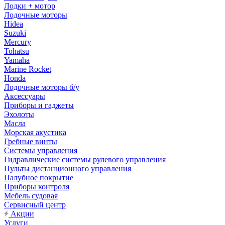
Лодки + мотор
Лодочные моторы
Hidea
Suzuki
Mercury
Tohatsu
Yamaha
Marine Rocket
Honda
Лодочные моторы б/у
Аксессуары
Приборы и гаджеты
Эхолоты
Масла
Морская акустика
Гребные винты
Системы управления
Гидравлические системы рулевого управления
Пульты дистанционного управления
Палубное покрытие
Приборы контроля
Мебель судовая
Сервисный центр
Акции
Услуги