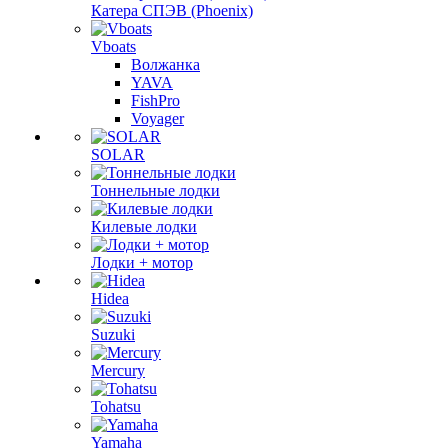
Катера СПЭВ (Phoenix)
Vboats
Волжанка
YAVA
FishPro
Voyager
SOLAR
Тоннельные лодки
Килевые лодки
Лодки + мотор
Hidea
Suzuki
Mercury
Tohatsu
Yamaha