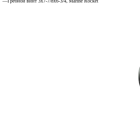
—
Гребной винт 3x7-7/8x6-3/4, Marine Rocket