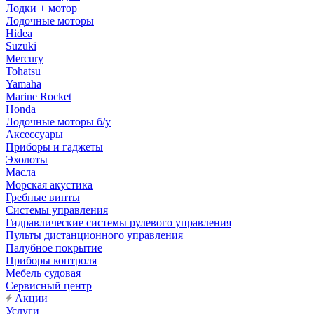
Лодки + мотор
Лодочные моторы
Hidea
Suzuki
Mercury
Tohatsu
Yamaha
Marine Rocket
Honda
Лодочные моторы б/у
Аксессуары
Приборы и гаджеты
Эхолоты
Масла
Морская акустика
Гребные винты
Системы управления
Гидравлические системы рулевого управления
Пульты дистанционного управления
Палубное покрытие
Приборы контроля
Мебель судовая
Сервисный центр
Акции
Услуги