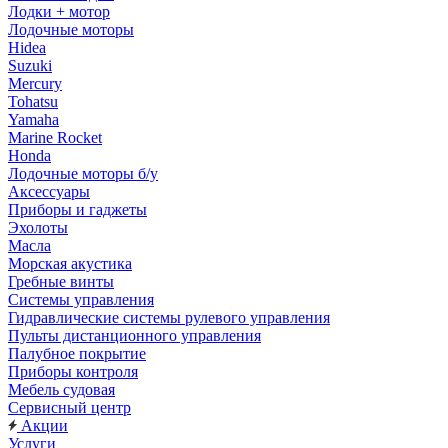
Лодки + мотор
Лодочные моторы
Hidea
Suzuki
Mercury
Tohatsu
Yamaha
Marine Rocket
Honda
Лодочные моторы б/у
Аксессуары
Приборы и гаджеты
Эхолоты
Масла
Морская акустика
Гребные винты
Системы управления
Гидравлические системы рулевого управления
Пульты дистанционного управления
Палубное покрытие
Приборы контроля
Мебель судовая
Сервисный центр
Акции
Услуги