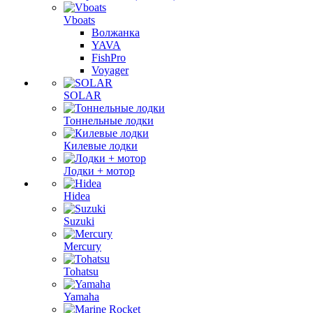
Vboats
Волжанка
YAVA
FishPro
Voyager
SOLAR
Тоннельные лодки
Килевые лодки
Лодки + мотор
Hidea
Suzuki
Mercury
Tohatsu
Yamaha