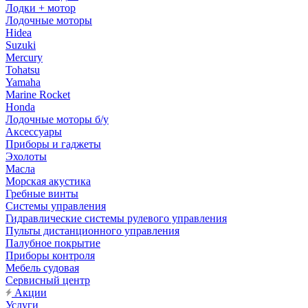
Лодки + мотор
Лодочные моторы
Hidea
Suzuki
Mercury
Tohatsu
Yamaha
Marine Rocket
Honda
Лодочные моторы б/у
Аксессуары
Приборы и гаджеты
Эхолоты
Масла
Морская акустика
Гребные винты
Системы управления
Гидравлические системы рулевого управления
Пульты дистанционного управления
Палубное покрытие
Приборы контроля
Мебель судовая
Сервисный центр
Акции
Услуги