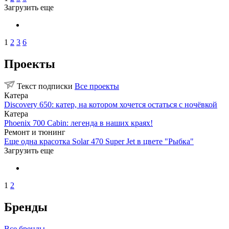
Загрузить еще
1
2
3
6
Проекты
Текст подписки
Все проекты
Катера
Discovery 650: катер, на котором хочется остаться с ночёвкой
Катера
Phoenix 700 Cabin: легенда в наших краях!
Ремонт и тюнинг
Еще одна красотка Solar 470 Super Jet в цвете "Рыбка"
Загрузить еще
1
2
Бренды
Все бренды