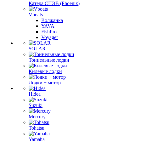
Катера СПЭВ (Phoenix)
Vboats
Волжанка
YAVA
FishPro
Voyager
SOLAR
Тоннельные лодки
Килевые лодки
Лодки + мотор
Hidea
Suzuki
Mercury
Tohatsu
Yamaha