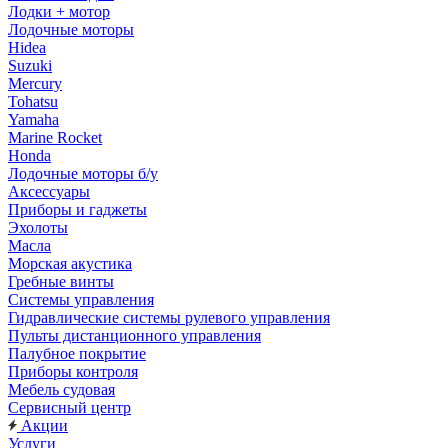
Лодки + мотор
Лодочные моторы
Hidea
Suzuki
Mercury
Tohatsu
Yamaha
Marine Rocket
Honda
Лодочные моторы б/у
Аксессуары
Приборы и гаджеты
Эхолоты
Масла
Морская акустика
Гребные винты
Системы управления
Гидравлические системы рулевого управления
Пульты дистанционного управления
Палубное покрытие
Приборы контроля
Мебель судовая
Сервисный центр
Акции
Услуги