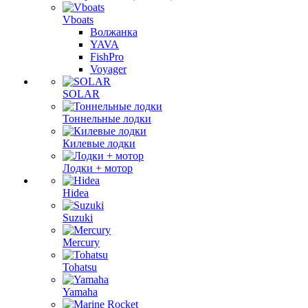
Vboats
Волжанка
YAVA
FishPro
Voyager
SOLAR
Тоннельные лодки
Килевые лодки
Лодки + мотор
Hidea
Suzuki
Mercury
Tohatsu
Yamaha