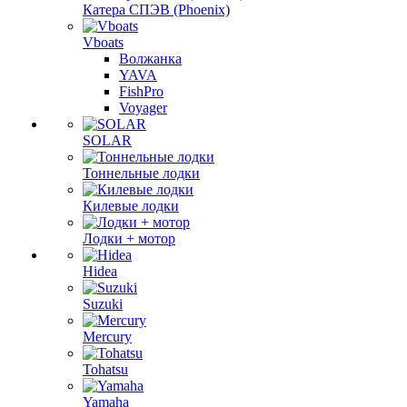
Катера СПЭВ (Phoenix)
Vboats
Волжанка
YAVA
FishPro
Voyager
SOLAR
Тоннельные лодки
Килевые лодки
Лодки + мотор
Hidea
Suzuki
Mercury
Tohatsu
Yamaha