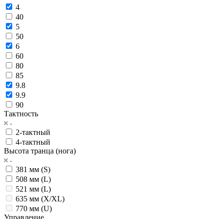
4
40
5
50
6
60
80
85
9.8
9.9
90
Тактность
2-тактный
4-тактный
Высота транца (нога)
381 мм (S)
508 мм (L)
521 мм (L)
635 мм (X/XL)
770 мм (U)
Управление