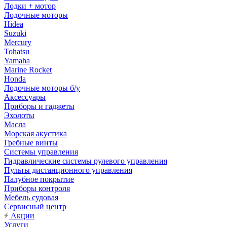
Лодки + мотор
Лодочные моторы
Hidea
Suzuki
Mercury
Tohatsu
Yamaha
Marine Rocket
Honda
Лодочные моторы б/у
Аксессуары
Приборы и гаджеты
Эхолоты
Масла
Морская акустика
Гребные винты
Системы управления
Гидравлические системы рулевого управления
Пульты дистанционного управления
Палубное покрытие
Приборы контроля
Мебель судовая
Сервисный центр
Акции
Услуги