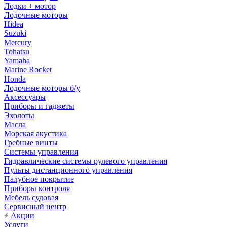
Лодки + мотор
Лодочные моторы
Hidea
Suzuki
Mercury
Tohatsu
Yamaha
Marine Rocket
Honda
Лодочные моторы б/у
Аксессуары
Приборы и гаджеты
Эхолоты
Масла
Морская акустика
Гребные винты
Системы управления
Гидравлические системы рулевого управления
Пульты дистанционного управления
Палубное покрытие
Приборы контроля
Мебель судовая
Сервисный центр
Акции
Услуги