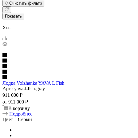
Очистить фильтр
Показать
Хит
Лодка Volzhanka YAVA L Fish
Арт.: yava-l-fish-gray
911 000
₽
от
911 000 ₽
В корзину
Подробнее
Цвет
—
Серый