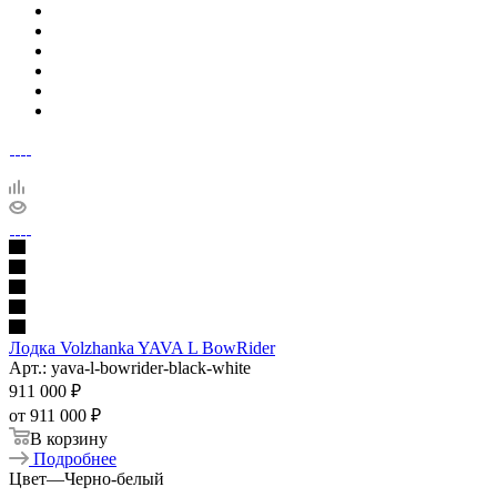
Лодка Volzhanka YAVA L BowRider
Арт.: yava-l-bowrider-black-white
911 000
₽
от
911 000 ₽
В корзину
Подробнее
Цвет
—
Черно-белый