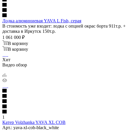
Лодка алюминиевая YAVA L Fish, серая
В стоимость уже входит: лодка с опцией окрас борта 911т.р. +
доставка в Иркутск 150т.р.
1 061 000
₽
В корзину
В корзину
Хит
Видео обзор
1
Катер Volzhanka YAVA XL COB
Арт.: yava-xl-cob-black_white