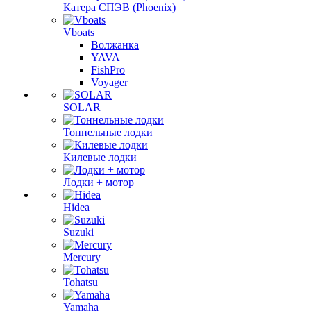
Катера СПЭВ (Phoenix)
Vboats
Волжанка
YAVA
FishPro
Voyager
SOLAR
Тоннельные лодки
Килевые лодки
Лодки + мотор
Hidea
Suzuki
Mercury
Tohatsu
Yamaha