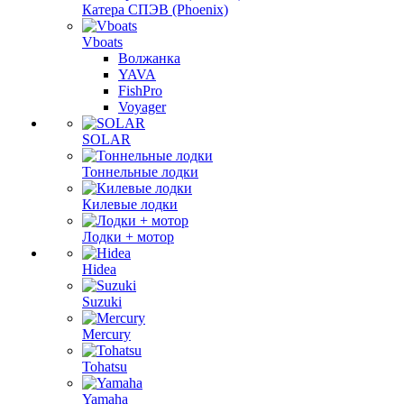
Катера СПЭВ (Phoenix)
Vboats
Волжанка
YAVA
FishPro
Voyager
SOLAR
Тоннельные лодки
Килевые лодки
Лодки + мотор
Hidea
Suzuki
Mercury
Tohatsu
Yamaha