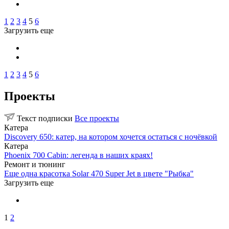
1
2
3
4
5
6
Загрузить еще
1
2
3
4
5
6
Проекты
Текст подписки
Все проекты
Катера
Discovery 650: катер, на котором хочется остаться с ночёвкой
Катера
Phoenix 700 Cabin: легенда в наших краях!
Ремонт и тюнинг
Еще одна красотка Solar 470 Super Jet в цвете "Рыбка"
Загрузить еще
1
2