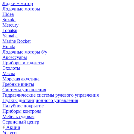
Лодки + мотор
Лодочные моторы
Hidea
Suzuki
Mercury
Tohatsu
Yamaha
Marine Rocket
Honda
Лодочные моторы б/у
Аксессуары
Приборы и гаджеты
Эхолоты
Масла
Морская акустика
Гребные винты
Системы управления
Гидравлические системы рулевого управления
Пульты дистанционного управления
Палубное покрытие
Приборы контроля
Мебель судовая
Сервисный центр
Акции
Услуги