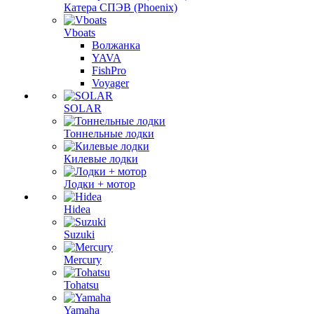
Катера СПЭВ (Phoenix)
Vboats
Волжанка
YAVA
FishPro
Voyager
SOLAR
Тоннельные лодки
Килевые лодки
Лодки + мотор
Hidea
Suzuki
Mercury
Tohatsu
Yamaha