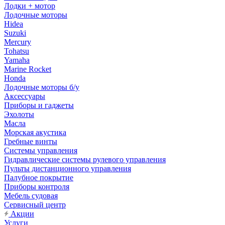
Лодки + мотор
Лодочные моторы
Hidea
Suzuki
Mercury
Tohatsu
Yamaha
Marine Rocket
Honda
Лодочные моторы б/у
Аксессуары
Приборы и гаджеты
Эхолоты
Масла
Морская акустика
Гребные винты
Системы управления
Гидравлические системы рулевого управления
Пульты дистанционного управления
Палубное покрытие
Приборы контроля
Мебель судовая
Сервисный центр
Акции
Услуги