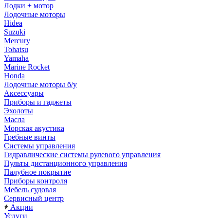
Лодки + мотор
Лодочные моторы
Hidea
Suzuki
Mercury
Tohatsu
Yamaha
Marine Rocket
Honda
Лодочные моторы б/у
Аксессуары
Приборы и гаджеты
Эхолоты
Масла
Морская акустика
Гребные винты
Системы управления
Гидравлические системы рулевого управления
Пульты дистанционного управления
Палубное покрытие
Приборы контроля
Мебель судовая
Сервисный центр
Акции
Услуги