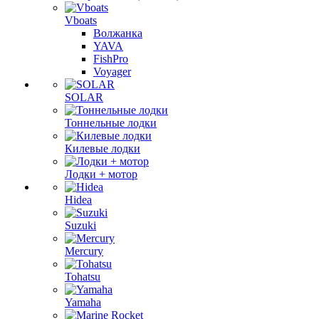
Vboats
Волжанка
YAVA
FishPro
Voyager
SOLAR
Тоннельные лодки
Килевые лодки
Лодки + мотор
Hidea
Suzuki
Mercury
Tohatsu
Yamaha