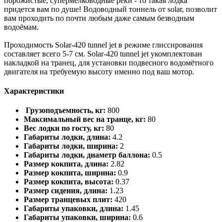
порожистые, супермелководные реки - то такая лодка
придется вам по душе! Водоводный тоннель от solar, позволит
вам проходить по почти любым даже самым безводным
водоёмам.
Проходимость Solar-420 tunnel jet в режиме глиссирования
составляет всего 5-7 см. Solar-420 tunnel jet укомплектован
накладкой на транец, для установки подвесного водомётного
двигателя на требуемую высоту именно под ваш мотор.
Характеристики
Грузоподъемность, кг:
800
Максимальный вес на транце, кг:
80
Вес лодки по госту, кг:
80
Габариты лодки, длина:
4.2
Габариты лодки, ширина:
2
Габариты лодки, диаметр баллона:
0.5
Размер кокпита, длина:
2.82
Размер кокпита, ширина:
0.9
Размер кокпита, высота:
0.37
Размер сидения, длина:
1.23
Размер транцевых плит:
420
Габариты упаковки, длина:
1.45
Габариты упаковки, ширина:
0.6