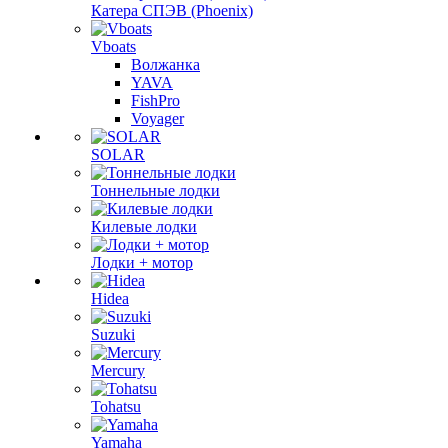
Катера СПЭВ (Phoenix)
Vboats
Волжанка
YAVA
FishPro
Voyager
SOLAR
Тоннельные лодки
Килевые лодки
Лодки + мотор
Hidea
Suzuki
Mercury
Tohatsu
Yamaha