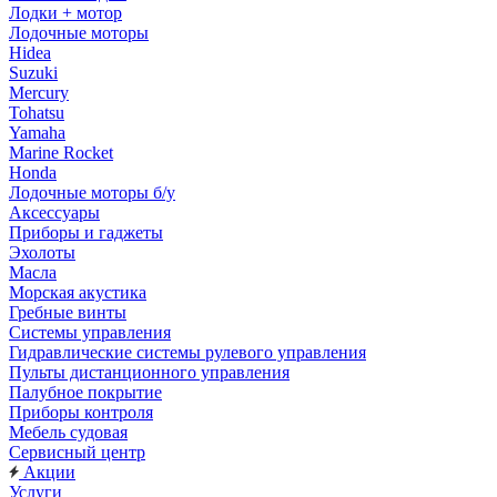
Лодки + мотор
Лодочные моторы
Hidea
Suzuki
Mercury
Tohatsu
Yamaha
Marine Rocket
Honda
Лодочные моторы б/у
Аксессуары
Приборы и гаджеты
Эхолоты
Масла
Морская акустика
Гребные винты
Системы управления
Гидравлические системы рулевого управления
Пульты дистанционного управления
Палубное покрытие
Приборы контроля
Мебель судовая
Сервисный центр
Акции
Услуги