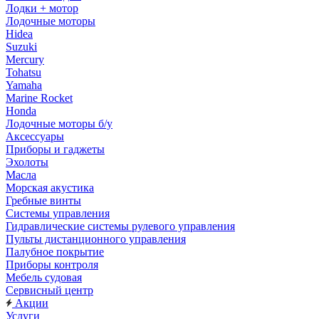
Лодки + мотор
Лодочные моторы
Hidea
Suzuki
Mercury
Tohatsu
Yamaha
Marine Rocket
Honda
Лодочные моторы б/у
Аксессуары
Приборы и гаджеты
Эхолоты
Масла
Морская акустика
Гребные винты
Системы управления
Гидравлические системы рулевого управления
Пульты дистанционного управления
Палубное покрытие
Приборы контроля
Мебель судовая
Сервисный центр
Акции
Услуги