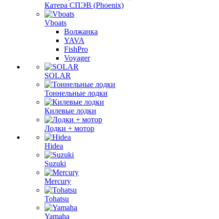
Катера СПЭВ (Phoenix)
Vboats
Волжанка
YAVA
FishPro
Voyager
SOLAR
Тоннельные лодки
Килевые лодки
Лодки + мотор
Hidea
Suzuki
Mercury
Tohatsu
Yamaha