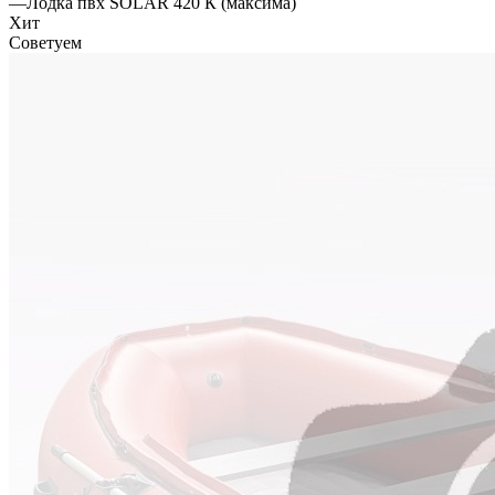
—
Лодка пвх SOLAR 420 К (максима)
Хит
Советуем