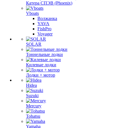
Катера СПЭВ (Phoenix)
Vboats
Волжанка
YAVA
FishPro
Voyager
SOLAR
Тоннельные лодки
Килевые лодки
Лодки + мотор
Hidea
Suzuki
Mercury
Tohatsu
Yamaha