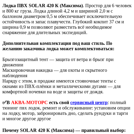
Лодка ПВХ SOLAR 420 К (Максима)
. Простор для 6 человек
и 800 кг груза. Лодка длиной 4,2 м и шириной 2,0 м с
баллоном диаметром 0,5 м обеспечивает исключительную
остойчивость и запас плавучести. Глубокий кокпит 37 см и
ширина 0,9 м позволяют разместить всё необходимое
снаряжение для длительных экспедиций.
Дополнительная комплектация под ваш стиль. По
желанию заказчика лодка может комплектоваться:
Брызгозащитный тент — защита от ветра и брызг при
движении
Маскировочная накидка — для охоты и скрытного
наблюдения
Наряду с этим, в продаже имеются стояночные тенты с
окнами из ПВХ-плёнки и металлическими дугами — для
комфортной ночевки на воде и защиты от дождя.
✅В
АКВА-МОТОРС
есть свой
сервисный центр
: полный
тюнинг пвх лодок, ремонт и обслуживание: установим опции
на лодку, мотор, забронировать дно, сделать рундуки и тарги
и многое другое другое
Почему SOLAR 420 К (Максима) — правильный выбор: