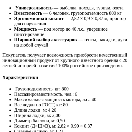
Универсальность
— рыбалка, походы, туризм, охота
Вместимость
— 6 человек, грузоподъемность 800 кг
Эргономичный кокпит
— 2,82 × 0,9 × 0,37 м, простор
для снаряжения
Мощность
— под мотор до 40 л.с., уверенное
глиссирование
Широкий выбор аксессуаров
— тенты, накидки, дуги
на любой случай
Покупатель получает возможность приобрести качественный
инновационный продукт от крупного известного бренда с 20-
летней историей развития! 100% российское производство.
Характеристики
Грузоподъемность, кг: 800
Пассажировместимость, чел.: 6
Максимальная мощность мотора, л.с.: 40
Вес лодки по ГОСТ, кг: 80
Длина лодки, м: 4,20
Ширина лодки, м: 2,00
Диаметр баллона, м: 0,50
Кокпит (Д×Ш×В), м: 2,82 × 0,90 × 0,37
Сиденье (длина), м: 1,23