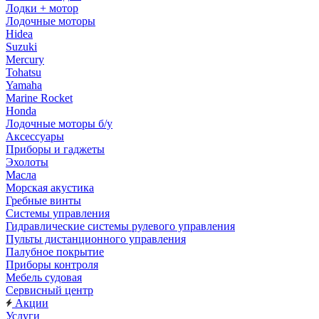
Лодки + мотор
Лодочные моторы
Hidea
Suzuki
Mercury
Tohatsu
Yamaha
Marine Rocket
Honda
Лодочные моторы б/у
Аксессуары
Приборы и гаджеты
Эхолоты
Масла
Морская акустика
Гребные винты
Системы управления
Гидравлические системы рулевого управления
Пульты дистанционного управления
Палубное покрытие
Приборы контроля
Мебель судовая
Сервисный центр
Акции
Услуги