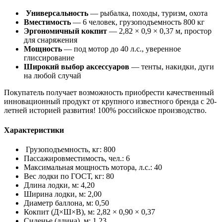
Универсальность
— рыбалка, походы, туризм, охота
Вместимость
— 6 человек, грузоподъемность 800 кг
Эргономичный кокпит
— 2,82 × 0,9 × 0,37 м, простор
для снаряжения
Мощность
— под мотор до 40 л.с., уверенное
глиссирование
Широкий выбор аксессуаров
— тенты, накидки, дуги
на любой случай
Покупатель получает возможность приобрести качественный
инновационный продукт от крупного известного бренда с 20-
летней историей развития! 100% российское производство.
Характеристики
Грузоподъемность, кг: 800
Пассажировместимость, чел.: 6
Максимальная мощность мотора, л.с.: 40
Вес лодки по ГОСТ, кг: 80
Длина лодки, м: 4,20
Ширина лодки, м: 2,00
Диаметр баллона, м: 0,50
Кокпит (Д×Ш×В), м: 2,82 × 0,90 × 0,37
Сиденье (длина), м: 1,23