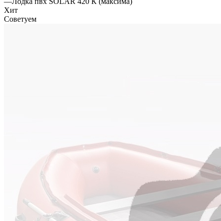
—
Лодка пвх SOLAR 420 К (максима)
Хит
Советуем