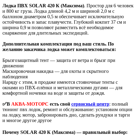
Лодка ПВХ SOLAR 420 К (Максима)
. Простор для 6 человек
и 800 кг груза. Лодка длиной 4,2 м и шириной 2,0 м с
баллоном диаметром 0,5 м обеспечивает исключительную
остойчивость и запас плавучести. Глубокий кокпит 37 см и
ширина 0,9 м позволяют разместить всё необходимое
снаряжение для длительных экспедиций.
Дополнительная комплектация под ваш стиль. По
желанию заказчика лодка может комплектоваться:
Брызгозащитный тент — защита от ветра и брызг при
движении
Маскировочная накидка — для охоты и скрытного
наблюдения
Наряду с этим, в продаже имеются стояночные тенты с
окнами из ПВХ-плёнки и металлическими дугами — для
комфортной ночевки на воде и защиты от дождя.
✅В
АКВА-МОТОРС
есть свой
сервисный центр
: полный
тюнинг пвх лодок, ремонт и обслуживание: установим опции
на лодку, мотор, забронировать дно, сделать рундуки и тарги
и многое другое другое
Почему SOLAR 420 К (Максима) — правильный выбор: