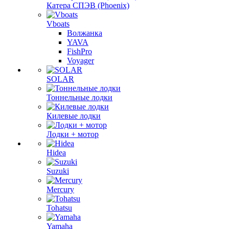
Катера СПЭВ (Phoenix)
Vboats
Волжанка
YAVA
FishPro
Voyager
SOLAR
Тоннельные лодки
Килевые лодки
Лодки + мотор
Hidea
Suzuki
Mercury
Tohatsu
Yamaha