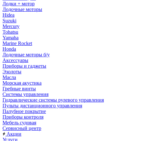
Лодки + мотор
Лодочные моторы
Hidea
Suzuki
Mercury
Tohatsu
Yamaha
Marine Rocket
Honda
Лодочные моторы б/у
Аксессуары
Приборы и гаджеты
Эхолоты
Масла
Морская акустика
Гребные винты
Системы управления
Гидравлические системы рулевого управления
Пульты дистанционного управления
Палубное покрытие
Приборы контроля
Мебель судовая
Сервисный центр
Акции
Услуги