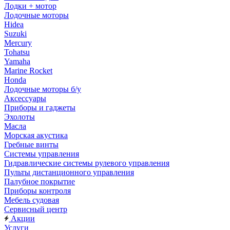
Лодки + мотор
Лодочные моторы
Hidea
Suzuki
Mercury
Tohatsu
Yamaha
Marine Rocket
Honda
Лодочные моторы б/у
Аксессуары
Приборы и гаджеты
Эхолоты
Масла
Морская акустика
Гребные винты
Системы управления
Гидравлические системы рулевого управления
Пульты дистанционного управления
Палубное покрытие
Приборы контроля
Мебель судовая
Сервисный центр
Акции
Услуги