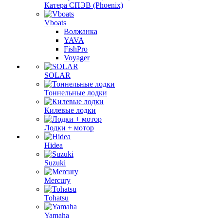
Катера СПЭВ (Phoenix)
Vboats
Волжанка
YAVA
FishPro
Voyager
SOLAR
Тоннельные лодки
Килевые лодки
Лодки + мотор
Hidea
Suzuki
Mercury
Tohatsu
Yamaha