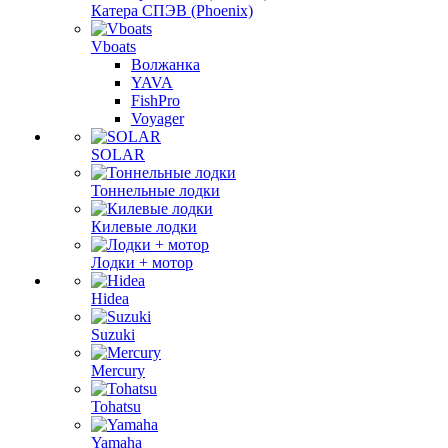
Катера СПЭВ (Phoenix)
Vboats
Волжанка
YAVA
FishPro
Voyager
SOLAR
Тоннельные лодки
Килевые лодки
Лодки + мотор
Hidea
Suzuki
Mercury
Tohatsu
Yamaha