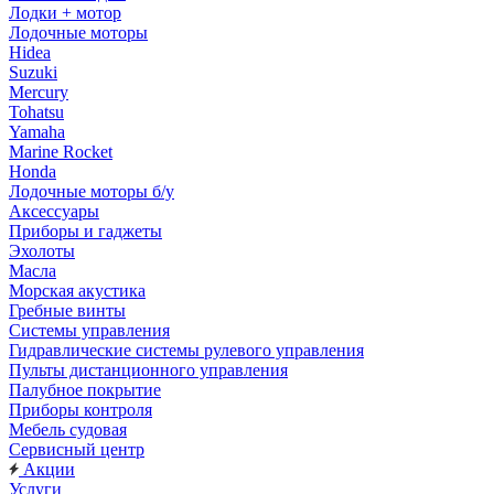
Лодки + мотор
Лодочные моторы
Hidea
Suzuki
Mercury
Tohatsu
Yamaha
Marine Rocket
Honda
Лодочные моторы б/у
Аксессуары
Приборы и гаджеты
Эхолоты
Масла
Морская акустика
Гребные винты
Системы управления
Гидравлические системы рулевого управления
Пульты дистанционного управления
Палубное покрытие
Приборы контроля
Мебель судовая
Сервисный центр
Акции
Услуги