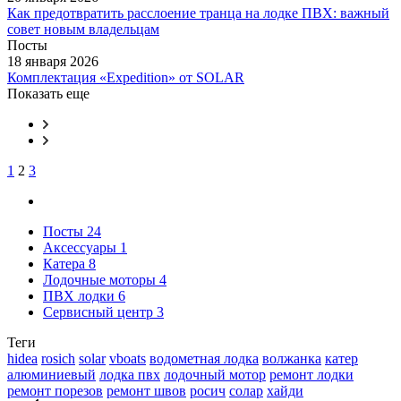
Как предотвратить расслоение транца на лодке ПВХ: важный
совет новым владельцам
Посты
18 января 2026
Комплектация «Expedition» от SOLAR
Показать еще
1
2
3
Посты
24
Аксессуары
1
Катера
8
Лодочные моторы
4
ПВХ лодки
6
Сервисный центр
3
Теги
hidea
rosich
solar
vboats
водометная лодка
волжанка
катер
алюминиевый
лодка пвх
лодочный мотор
ремонт лодки
ремонт порезов
ремонт швов
росич
солар
хайди